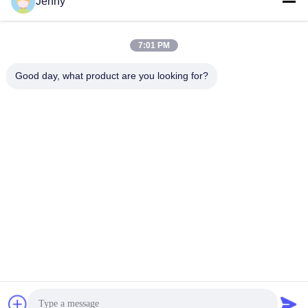
Jenny
Εργασιακό χρόνο
8:30-17:30
7:01 PM
Η διεύθυνσή μας
Good day, what product are you looking for?
Διεύθυνση
No.17, οδός Xinyi, ζώνη οικονομικής ανάπτυξης, Xinxiang, Henan,
PRC
Τηλεφώνημα
86-27-81707483
Κίνα Καλή ποιότητα επίγεια τοποθετώντας συστήματα ηλιακών
πλαισίων Προμηθευτής. -2026 Henan Tianfon New Energy Tech.
Co., Ltd Όλα τα δικαιώματα διατηρούνται.
Πολιτική απορρήτου
|
Sitemap