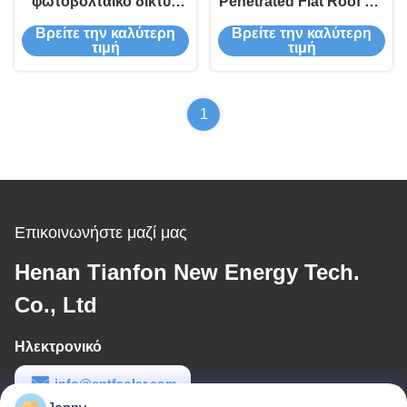
φωτοβολταϊκό δίκτυο
Penetrated Flat Roof PV
συνδεδεμένο με ηλιακό
Mounting Systems
Βρείτε την καλύτερη
Βρείτε την καλύτερη
σύστημα με ράφους
τιμή
τιμή
ράφους από
ανοξείδωτο χάλυβα
1
Επικοινωνήστε μαζί μας
Henan Tianfon New Energy Tech.
Co., Ltd
Ηλεκτρονικό
info@cntfsolar.com