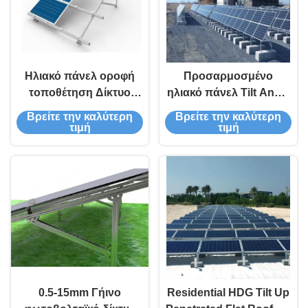
Ηλιακό πάνελ οροφή
Προσαρμοσμένο
τοποθέτηση Δίκτυο
ηλιακό πάνελ Tilt Angel
συνδεδεμένο Ηλιακό
Γη Εγκατάσταση Δίκτυο
Βρείτε την καλύτερη
Βρείτε την καλύτερη
σύστημα Τελειωμένη -
Δικτυωμένο Ηλιακό
τιμή
τιμή
Πηραμένη βιομηχανική
Σύστημα
0.5-15mm Γήινο
Residential HDG Tilt Up