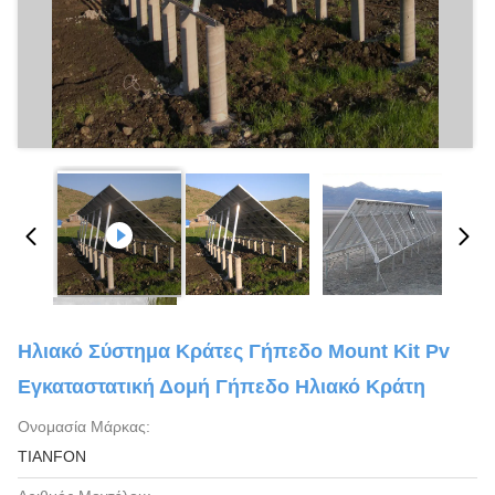
Ηλιακό Σύστημα Κράτες Γήπεδο Mount Kit Pv
Εγκαταστατική Δομή Γήπεδο Ηλιακό Κράτη
Ονομασία Μάρκας:
TIANFON