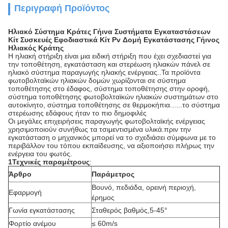
Περιγραφή Προϊόντος
Ηλιακό Σύστημα Κράτες Γήινα Συστήματα Εγκαταστάσεων
Κίτ Συσκευές Εφοδιαστικά Κίτ Pv Δομή Εγκατάστασης Γήινος
Ηλιακός Κράτης
Η ηλιακή στήριξη είναι μια ειδική στήριξη που έχει σχεδιαστεί για
την τοποθέτηση, εγκατάσταση και στερέωση ηλιακών πάνελ σε
ηλιακό σύστημα παραγωγής ηλιακής ενέργειας..Τα προϊόντα
φωτοβολταϊκών ηλιακών δομών χωρίζονται σε σύστημα
τοποθέτησης στο έδαφος, σύστημα τοποθέτησης στην οροφή,
σύστημα τοποθέτησης φωτοβολταϊκών ηλιακών συστημάτων στο
αυτοκίνητο, σύστημα τοποθέτησης σε θερμοκήπια......το σύστημα
στερέωσης εδάφους ήταν το πιο δημοφιλές
Οι μεγάλες επιχειρήσεις παραγωγής φωτοβολταϊκής ενέργειας
χρησιμοποιούν συνήθως τα τσιμεντισμένα υλικά.πριν την
εγκατάσταση ο μηχανικός μπορεί να το σχεδιάσει σύμφωνα με το
περιβάλλον του τόπου εκπαίδευσης, να αξιοποιήσει πλήρως την
ενέργεια του φωτός.
1Τεχνικές παραμέτρους
:
Άρθρο
Παράμετρος
Βουνό, πεδιάδα, ορεινή περιοχή,
Εφαρμογή
έρημος
Γωνία εγκατάστασης
Σταθερός βαθμός,5-45°
Φορτίο ανέμου
≤ 60m/s