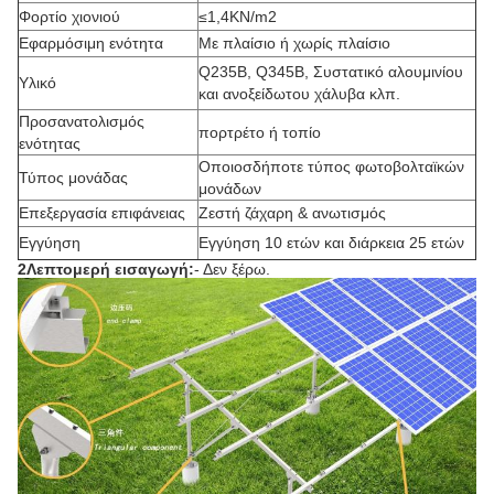
Φορτίο χιονιού
≤1,4KN/m2
Εφαρμόσιμη ενότητα
Με πλαίσιο ή χωρίς πλαίσιο
Q235B, Q345B, Συστατικό αλουμινίου
Υλικό
και ανοξείδωτου χάλυβα κλπ.
Προσανατολισμός
πορτρέτο ή τοπίο
ενότητας
Οποιοσδήποτε τύπος φωτοβολταϊκών
Τύπος μονάδας
μονάδων
Επεξεργασία επιφάνειας
Ζεστή ζάχαρη & ανωτισμός
Εγγύηση
Εγγύηση 10 ετών και διάρκεια 25 ετών
2Λεπτομερή εισαγωγή:
- Δεν ξέρω.