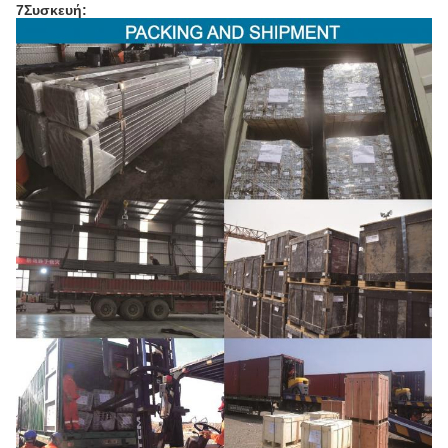
7Συσκευή: