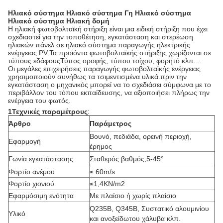
Ηλιακό σύστημα Ηλιακό σύστημα Γη Ηλιακό σύστημα
Ηλιακό σύστημα Ηλιακή δομή
Η ηλιακή φωτοβολταϊκή στήριξη είναι μια ειδική στήριξη που έχει
σχεδιαστεί για την τοποθέτηση, εγκατάσταση και στερέωση
ηλιακών πάνελ σε ηλιακό σύστημα παραγωγής ηλεκτρικής
ενέργειας PV.Τα προϊόντα φωτοβολταϊκής στήριξης χωρίζονται σε
τύπους εδάφουςΤύπος οροφής, τύπου τοίχου, φορητό κλπ....
Οι μεγάλες επιχειρήσεις παραγωγής φωτοβολταϊκής ενέργειας
χρησιμοποιούν συνήθως τα τσιμεντισμένα υλικά.πριν την
εγκατάσταση ο μηχανικός μπορεί να το σχεδιάσει σύμφωνα με το
περιβάλλον του τόπου εκπαίδευσης, να αξιοποιήσει πλήρως την
ενέργεια του φωτός.
1Τεχνικές παραμέτρους
:
Άρθρο
Παράμετρος
Βουνό, πεδιάδα, ορεινή περιοχή,
Εφαρμογή
έρημος
Γωνία εγκατάστασης
Σταθερός βαθμός,5-45°
Φορτίο ανέμου
≤ 60m/s
Φορτίο χιονιού
≤1,4KN/m2
Εφαρμόσιμη ενότητα
Με πλαίσιο ή χωρίς πλαίσιο
Q235B, Q345B, Συστατικό αλουμινίου
Υλικό
και ανοξείδωτου χάλυβα κλπ.