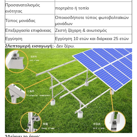
Προσανατολισμός
πορτρέτο ή τοπίο
ενότητας
Οποιοσδήποτε τύπος φωτοβολταϊκών
Τύπος μονάδας
μονάδων
Επεξεργασία επιφάνειας
Ζεστή ζάχαρη & ανωτισμός
Εγγύηση
Εγγύηση 10 ετών και διάρκεια 25 ετών
2Λεπτομερή εισαγωγή:
- Δεν ξέρω.
3Δείχνει το έργο: