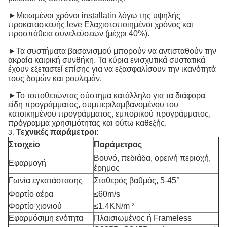
►Μειωμένοι χρόνοι installatin λόγω της υψηλής
προκατασκευής leve Ελαχιστοποιημένοι χρόνος και
προσπάθεια συνελεύσεων (μέχρι 40%).
►Τα συστήματα βασανισμού μπορούν να αντισταθούν την
ακραία καιρική συνθήκη. Τα κύρια ενισχυτικά συστατικά
έχουν εξεταστεί επίσης για να εξασφαλίσουν την ικανότητά
τους δομών και ρουλεμάν.
►Το τοποθετώντας σύστημα κατάλληλο για τα διάφορα
είδη προγράμματος, συμπεριλαμβανομένου του
κατοικημένου προγράμματος, εμπορικού προγράμματος,
πρόγραμμα χρησιμότητας και ούτω καθεξής.
Τεχνικές παράμετροι
:
3.
Στοιχείο
Παράμετρος
Βουνό, πεδιάδα, ορεινή περιοχή,
Εφαρμογή
έρημος
Γωνία εγκατάστασης
Σταθερός βαθμός, 5-45°
Φορτίο αέρα
≤60m/s
Φορτίο χιονιού
≤1.4KN/m ²
Εφαρμόσιμη ενότητα
Πλαισιωμένος ή Frameless