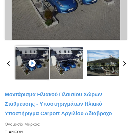
Μοντάρισμα Ηλιακού Πλαισίου Χώρων
Στάθμευσης - Υποστηριγμάτων Ηλιακό
Υποστήριγμα Carport Αργιλίου Αδιάβροχο
Ονομασία Μάρκας:
TIANFON