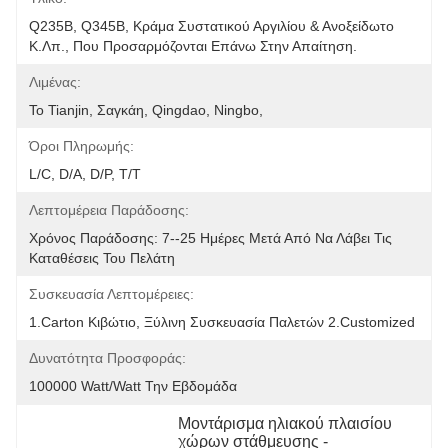
Q235B, Q345B, Κράμα Συστατικού Αργιλίου & Ανοξείδωτο 
Κ.λπ., Που Προσαρμόζονται Επάνω Στην Απαίτηση.
Λιμένας:
Το Tianjin, Σαγκάη, Qingdao, Ningbo,
Όροι Πληρωμής:
L/C, D/A, D/P, T/T
Λεπτομέρεια Παράδοσης:
Χρόνος Παράδοσης: 7--25 Ημέρες Μετά Από Να Λάβει Τις 
Καταθέσεις Του Πελάτη
Συσκευασία Λεπτομέρειες:
1.Carton Κιβώτιο, Ξύλινη Συσκευασία Παλετών 2.Customized
Δυνατότητα Προσφοράς:
100000 Watt/Watt Την Εβδομάδα
Μοντάρισμα ηλιακού πλαισίου 
χώρων στάθμευσης - 