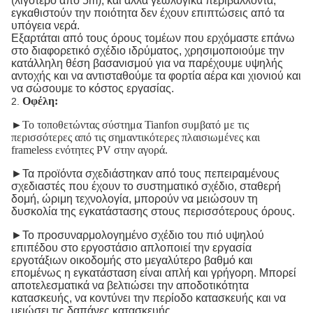
(λιγότερο από 5m), και άλλα γεωλογικά περιβάλλοντα,
εγκαθιστούν την ποιότητα δεν έχουν επιπτώσεις από τα
υπόγεια νερά.
Εξαρτάται από τους όρους τομέων που ερχόμαστε επάνω
στο διαφορετικό σχέδιο ιδρύματος, χρησιμοποιούμε την
κατάλληλη θέση βασανισμού για να παρέχουμε υψηλής
αντοχής και να αντισταθούμε τα φορτία αέρα και χιονιού και
να σώσουμε το κόστος εργασίας.
Οφέλη:
2.
►
Το τοποθετώντας σύστημα Tianfon συμβατό με τις
περισσότερες από τις σημαντικότερες πλαισιωμένες και
frameless ενότητες PV στην αγορά.
►Τα προϊόντα σχεδιάστηκαν από τους πεπειραμένους
σχεδιαστές που έχουν το συστηματικό σχέδιο, σταθερή
δομή, ώριμη τεχνολογία, μπορούν να μειώσουν τη
δυσκολία της εγκατάστασης στους περισσότερους όρους.
►Το προσυναρμολογημένο σχέδιο του πιό υψηλού
επιπέδου στο εργοστάσιο απλοποιεί την εργασία
εργοτάξιων οικοδομής στο μεγαλύτερο βαθμό και
επομένως η εγκατάσταση είναι απλή και γρήγορη. Μπορεί
αποτελεσματικά να βελτιώσει την αποδοτικότητα
κατασκευής, να κοντύνει την περίοδο κατασκευής και να
μειώσει τις δαπάνες κατασκευής.