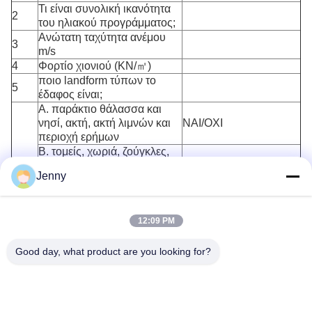
Τι είναι συνολική ικανότητα
2
του ηλιακού προγράμματος;
Ανώτατη ταχύτητα ανέμου
3
m/s
4
Φορτίο χιονιού (KN/㎡)
ποιο landform τύπων το
5
έδαφος είναι;
Α. παράκτιο θάλασσα και
νησί, ακτή, ακτή λιμνών και
ΝΑΙ/ΟΧΙ
περιοχή ερήμων
Β. τομείς, χωριά, ζούγκλες,
λόφοι και αραιά σπίτια και
ΝΑΙ/ΟΧΙ
Jenny
προάστια
Γ. αστικές περιοχές με τις
πυκνές συστάδες των
ΝΑΙ/ΟΧΙ
12:09 PM
κτηρίων
Δ. αστικές περιοχές με τα
πυκνά κτήρια και τα υψηλά
ΝΑΙ/ΟΧΙ
Good day, what product are you looking for?
σπίτια
6
Μορφές ιδρύματος
Α. PHC Pile (υποτιθέμενος
υψηλής αντοχής
ΝΑΙ/ΟΧΙ