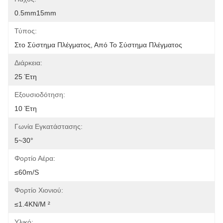
0.5mm15mm
Τύπος:
Στο Σύστημα Πλέγματος, Από Το Σύστημα Πλέγματος
Διάρκεια:
25 Έτη
Εξουσιοδότηση:
10 Έτη
Γωνία Εγκατάστασης:
5~30°
Φορτίο Αέρα:
≤60m/s
Φορτίο Χιονιού:
≤1.4KN/m ²
Υλικό: