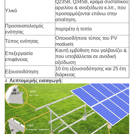
Q235B, Q345B, κράμα συστατικού
αργιλίου & ανοξείδωτο κ.λπ., που
Υλικό
προσαρμόζονται επάνω στην
απαίτηση.
Προσανατολισμός
πορτρέτο ή τοπίο
ενότητας
Οποιοσδήποτε τύπος του PV
Τύπος ενότητας
moduels
Καυτή εμβύθιση που γαλβανίζει &
Επεξεργασία
που υποβάλλεται σε ανοδική
επιφάνειας
οξείδωση
10 έτη εξουσιοδότησης και 25 έτη
Εξουσιοδότηση
διάρκειας
Λεπτομερής εισαγωγή:
4.