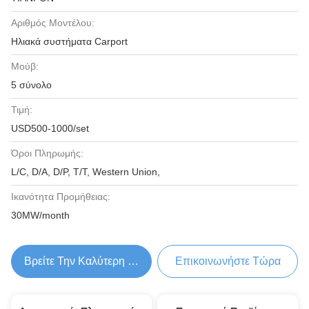
Αριθμός Μοντέλου:
Ηλιακά συστήματα Carport
Μούβ:
5 σύνολο
Τιμή:
USD500-1000/set
Όροι Πληρωμής:
L/C, D/A, D/P, T/T, Western Union,
Ικανότητα Προμήθειας:
30MW/month
Βρείτε Την Καλύτερη Τιμή
Επικοινωνήστε Τώρα