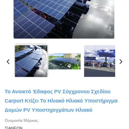
Το Ανοικτό Έδαφος PV Σύγχρονου Σχεδίου
Carport Κτίζει Το Ηλιακό Ηλιακό Υποστήριγμα
Δομών PV Υποστηριγμάτων Ηλιακό
Ονομασία Μάρκας:
TIANFON