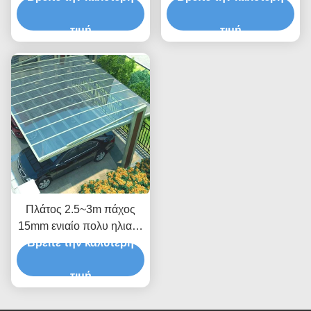
ενέργειας πλέγματος τα
υποστηρίγματα PV
τιμή
τιμή
Carport
Πλάτος 2.5~3m πάχος
15mm ενιαίο πολυ ηλιακό
φωτοβολταϊκό Carport
Βρείτε την καλύτερη
τιμή