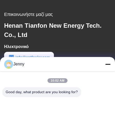
Επικοινωνήστε μαζί μας
Henan Tianfon New Energy Tech.
Co., Ltd
Ηλεκτρονικό
info@cntfsolar.com
Jenny
Εργασιακό χρόνο
8:30-17:30
10:02 AM
Η διεύθυνσή μας
Good day, what product are you looking for?
Διεύθυνση
No.17, οδός Xinyi, ζώνη οικονομικής ανάπτυξης, Xinxiang, Henan,
PRC