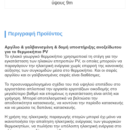
ύψους 9m
Περιγραφή Προϊόντος
Αργίλιο & γαλβανισμένη & δομή υποστήριξης ανοξείδωτου
για το θερμοκήπιο PV
Το ηλιακό γεωργικό θερμοκήπιο χρησιμοποιεί τη στέγη για την
εγκατάσταση των ηλιακών επιτροπών PV, οι οποίες μπορούν να
παραγάγουν την ηλεκτρική ενέργεια χωρίς επιρροή της κανονικής
αύξησης των συγκομιδών μέσα στο θερμοκήπιο. Και οι σειρές
αργιλίου και οι γαλβανισμένες σειρές είναι διαθέσιμες.
Το προσυναρμολογημένο σχέδιο του πιό υψηλού επιπέδου στο
εργοστάσιο απλοποιεί την εργασία εργοτάξιων οικοδομής στο
μεγαλύτερο βαθμό και επομένως η εγκατάσταση είναι απλή και
γρήγορη. Μπορεί αποτελεσματικά να βελτιώσει την
αποδοτικότητα κατασκευής, να κοντύνει την περίοδο κατασκευής
και να μειώσει τις δαπάνες κατασκευής.
Η χρήση της ηλεκτρικής παραγωγής στεγών μπορεί όχι μόνο να
ικανοποιήσει την απαίτηση ηλεκτρικής ενέργειας των γεωργικών
θερμοκηπίων, να πωλήσει την υπόλοιπη ηλεκτρική ενέργεια στο