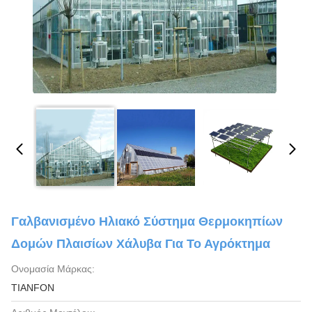
Γαλβανισμένο Ηλιακό Σύστημα Θερμοκηπίων
Δομών Πλαισίων Χάλυβα Για Το Αγρόκτημα
Ονομασία Μάρκας:
TIANFON