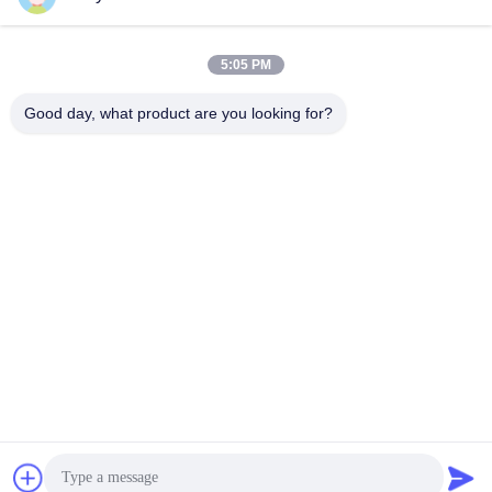
Εργασιακό χρόνο
8:30-17:30
5:05 PM
Η διεύθυνσή μας
Good day, what product are you looking for?
Διεύθυνση
No.17, οδός Xinyi, ζώνη οικονομικής ανάπτυξης, Xinxiang, Henan,
PRC
Τηλεφώνημα
86-27-81707483
Κίνα Καλή ποιότητα επίγεια τοποθετώντας συστήματα ηλιακών
πλαισίων Προμηθευτής. -2026 Henan Tianfon New Energy Tech.
Co., Ltd Όλα τα δικαιώματα διατηρούνται.
Πολιτική απορρήτου
|
Sitemap