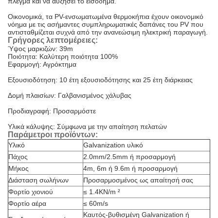
πλέγμα και να αυξήσει το εισόδημα.
Οικονομικά, τα PV-ενσωματωμένα θερμοκήπια έχουν οικονομικό
νόημα με τις ασήμαντες συμπληρωματικές δαπάνες του PV που
αντισταθμίζεται συχνά από την ανανεώσιμη ηλεκτρική παραγωγή.
Γρήγορες λεπτομέρειες:
Ύψος μαρκιζών: 39m
Ποιότητα: Καλύτερη ποιότητα 100%
Εφαρμογή: Αγρόκτημα
Εξουσιοδότηση: 10 έτη εξουσιοδότησης και 25 έτη διάρκειας
Δομή πλαισίων: Γαλβανισμένος χάλυβας
Προδιαγραφή: Προσαρμόστε
Υλικά κάλυψης: Σύμφωνα με την απαίτηση πελατών
Παράμετροι προϊόντων:
Υλικό
Galvanization υλικό
Πάχος
2.0mm/2.5mm ή προσαρμογή
Μήκος
4m, 6m ή 9.6m ή προσαρμογή
Διάσταση σωλήνων
Προσαρμοσμένος ως απαίτησή σας
Φορτίο χιονιού
≤ 1.4KN/m ²
Φορτίο αέρα
≤ 60m/s
Καυτός-βυθισμένη Galvanization ή