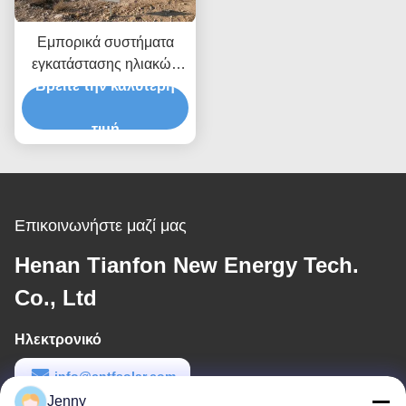
Εμπορικά συστήματα
εγκατάστασης ηλιακών
Βρείτε την καλύτερη
πάνελ στο έδαφος.
τιμή
Επικοινωνήστε μαζί μας
Henan Tianfon New Energy Tech.
Co., Ltd
Ηλεκτρονικό
info@cntfsolar.com
Jenny