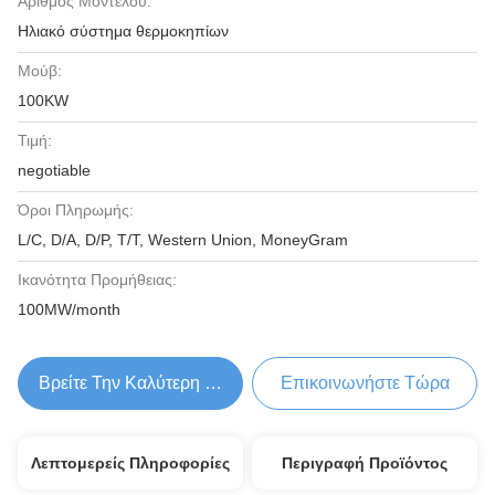
Αριθμός Μοντέλου:
Ηλιακό σύστημα θερμοκηπίων
Μούβ:
100KW
Τιμή:
negotiable
Όροι Πληρωμής:
L/C, D/A, D/P, T/T, Western Union, MoneyGram
Ικανότητα Προμήθειας:
100MW/month
Βρείτε Την Καλύτερη Τιμή
Επικοινωνήστε Τώρα
Λεπτομερείς Πληροφορίες
Περιγραφή Προϊόντος