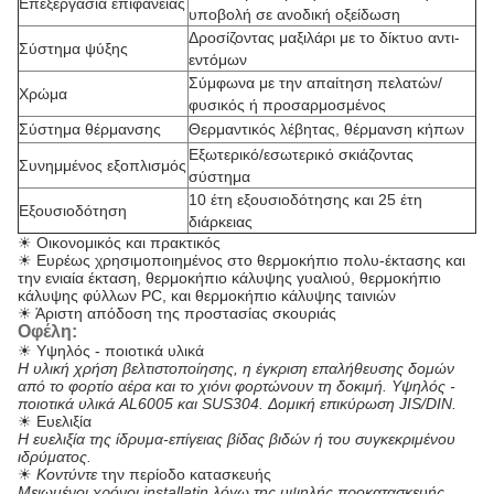
Επεξεργασία επιφάνειας
υποβολή σε ανοδική οξείδωση
Δροσίζοντας μαξιλάρι με το δίκτυο αντι-
Σύστημα ψύξης
εντόμων
Σύμφωνα με την απαίτηση πελατών/
Χρώμα
φυσικός ή προσαρμοσμένος
Σύστημα θέρμανσης
Θερμαντικός λέβητας, θέρμανση κήπων
Εξωτερικό/εσωτερικό σκιάζοντας
Συνημμένος εξοπλισμός
σύστημα
10 έτη εξουσιοδότησης και 25 έτη
Εξουσιοδότηση
διάρκειας
☀ Οικονομικός και πρακτικός
☀ Ευρέως χρησιμοποιημένος στο θερμοκήπιο πολυ-έκτασης και
την ενιαία έκταση, θερμοκήπιο κάλυψης γυαλιού, θερμοκήπιο
κάλυψης φύλλων PC, και θερμοκήπιο κάλυψης ταινιών
☀ Άριστη απόδοση της προστασίας σκουριάς
Οφέλη:
☀ Υψηλός - ποιοτικά υλικά
Η υλική χρήση βελτιστοποίησης, η έγκριση επαλήθευσης δομών
από το φορτίο αέρα και το χιόνι φορτώνουν τη δοκιμή. Υψηλός -
ποιοτικά υλικά AL6005 και SUS304. Δομική επικύρωση JIS/DIN.
☀ Ευελιξία
Η ευελιξία της ίδρυμα-επίγειας βίδας βιδών ή του συγκεκριμένου
ιδρύματος.
☀
Κοντύντε
την περίοδο κατασκευής
Μειωμένοι χρόνοι installatin λόγω της υψηλής προκατασκευής