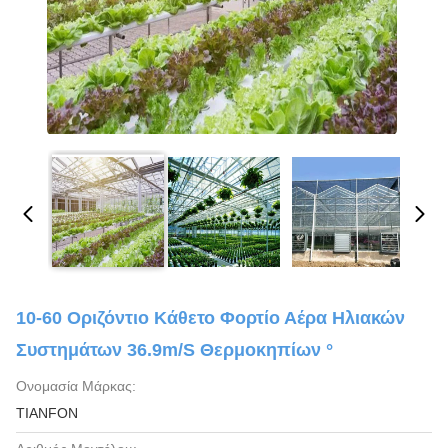
10-60 Οριζόντιο Κάθετο Φορτίο Αέρα Ηλιακών
Συστημάτων 36.9m/S Θερμοκηπίων °
Ονομασία Μάρκας:
TIANFON