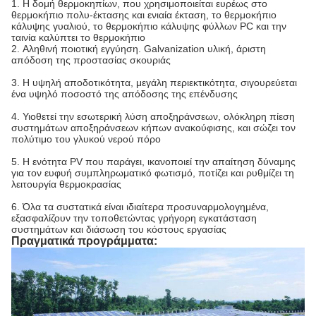
1.
Η δομή θερμοκηπίων, που χρησιμοποιείται ευρέως στο
θερμοκήπιο πολυ-έκτασης και ενιαία έκταση, το θερμοκήπιο
κάλυψης γυαλιού, το θερμοκήπιο κάλυψης φύλλων PC και την
ταινία καλύπτει το θερμοκήπιο
2.
Αληθινή ποιοτική εγγύηση. Galvanization υλική, άριστη
απόδοση της προστασίας σκουριάς
3. Η υψηλή αποδοτικότητα, μεγάλη περιεκτικότητα, σιγουρεύεται
ένα υψηλό ποσοστό της απόδοσης της επένδυσης
4. Υιοθετεί την εσωτερική λύση αποξηράνσεων, ολόκληρη πίεση
συστημάτων αποξηράνσεων κήπων ανακούφισης, και σώζει τον
πολύτιμο του γλυκού νερού πόρο
5. Η ενότητα PV που παράγει, ικανοποιεί την απαίτηση δύναμης
για τον ευφυή συμπληρωματικό φωτισμό, ποτίζει και ρυθμίζει τη
λειτουργία θερμοκρασίας
6. Όλα τα συστατικά είναι ιδιαίτερα προσυναρμολογημένα,
εξασφαλίζουν την τοποθετώντας γρήγορη εγκατάσταση
συστημάτων και διάσωση του κόστους εργασίας
Πραγματικά προγράμματα: