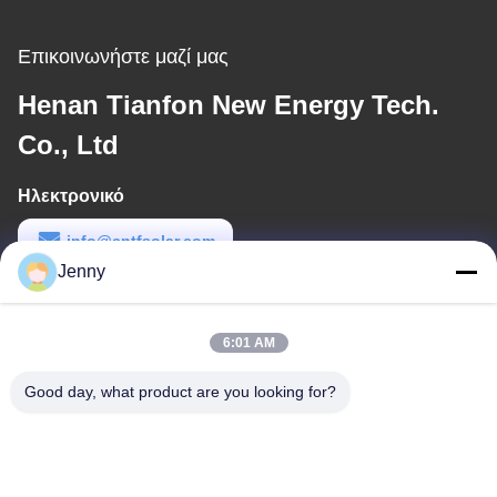
Επικοινωνήστε μαζί μας
Henan Tianfon New Energy Tech.
Co., Ltd
Ηλεκτρονικό
info@cntfsolar.com
Jenny
Εργασιακό χρόνο
8:30-17:30
6:01 AM
Η διεύθυνσή μας
Good day, what product are you looking for?
Διεύθυνση
No.17, οδός Xinyi, ζώνη οικονομικής ανάπτυξης, Xinxiang, Henan,
PRC