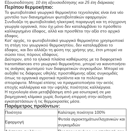
Εξουσιοδότηση:
10 έτη εξουσιοδότησης και 25 έτη διάρκειας
Περίπου θερμοκήπιο:
Το φωτοβολταϊκό γεωργικό θερμοκήπιο τεχνολογίας είναι ένα νέο
μοντέλο των διανεμημένων φωτοβολταϊκών εφαρμογών.
Συνδυάζει τη φωτοβολταϊκή ηλεκτρική παραγωγή και τη σύγχρονη
γεωργία οργανικά, που όχι μόνο δεν καταλαμβάνει το πρόσθετο
καλλιεργημένο έδαφος, αλλά και προσθέτει την αξία στο αρχικό
έδαφος.
Κατ' αρχάς, το φωτοβολταϊκό γεωργικό θερμοκήπιο χρησιμοποιεί
τη στέγη του γεωργικού θερμοκηπίου, δεν καταλαμβάνει το
έδαφος, και δεν αλλάζει τη φύση της χρήσης γης, έτσι μπορεί να
σώσει τους πόρους εδάφους.
Δεύτερον, από τα ηλιακά πλαίσια καθιέρωσης με τα διαφορετικά
transmittances στο γεωργικό θερμοκήπιο, μπορεί να ικανοποιήσει
τις ανάγκες φωτισμού των διαφορετικών συγκομιδών. Μπορεί να
αυξηθεί τις διάφορες υθηλής προστιθέμενης αξίας συγκομιδές
όπως τα οργανικά αγροτικά προϊόντα και τα πολύτιμα
σπορόφυτα. Μπορεί επίσης να πραγματοποιήσει την εκτός
εποχής καλλιέργεια και την υψηλής ποιότητας καλλιέργεια.
Η τεχνολογία είναι μεταβιβάσιμη από μια εσωτερική σε μια
βιομηχανική κλίμακα χωρίς δυσμενή επιρροή στην αύξηση
εγκαταστάσεων ή τις θερμοκρασίες μέσα.
Παράμετρος προϊόντων:
Ποιότητα
Καλύτερη ποιότητα 100%
Φυτεία αγροκτημάτων/λαχανικών και
Εφαρμογή
συγκομιδών