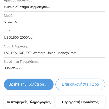
Αριθμός Μοντέλου:
Ηλιακό σύστημα θερμοκηπίων
Μούβ:
5 σύνολο
Τιμή:
USD1500-2000/set
Όροι Πληρωμής:
L/C, D/A, D/P, T/T, Western Union, MoneyGram
Ικανότητα Προμήθειας:
30MW/month
Βρείτε Την Καλύτερη Τιμή
Επικοινωνήστε Τώρα
Λεπτομερείς Πληροφορίες
Περιγραφή Προϊόντος