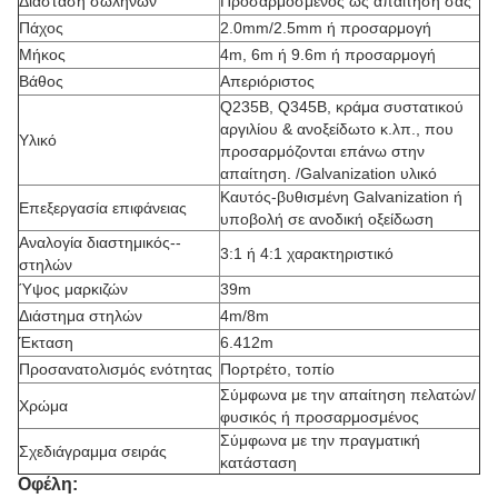
Διάσταση σωλήνων
Προσαρμοσμένος ως απαίτησή σας
Πάχος
2.0mm/2.5mm ή προσαρμογή
Μήκος
4m, 6m ή 9.6m ή προσαρμογή
Βάθος
Απεριόριστος
Q235B, Q345B, κράμα συστατικού
αργιλίου & ανοξείδωτο κ.λπ., που
Υλικό
προσαρμόζονται επάνω στην
απαίτηση. /Galvanization υλικό
Καυτός-βυθισμένη Galvanization ή
Επεξεργασία επιφάνειας
υποβολή σε ανοδική οξείδωση
Αναλογία διαστημικός--
3:1 ή 4:1 χαρακτηριστικό
στηλών
Ύψος μαρκιζών
39m
Διάστημα στηλών
4m/8m
Έκταση
6.412m
Προσανατολισμός ενότητας
Πορτρέτο, τοπίο
Σύμφωνα με την απαίτηση πελατών/
Χρώμα
φυσικός ή προσαρμοσμένος
Σύμφωνα με την πραγματική
Σχεδιάγραμμα σειράς
κατάσταση
Οφέλη: