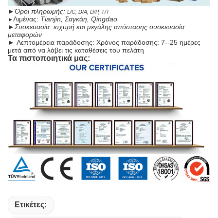
►
Όροι πληρωμής:
L/C, D/A, D/P, T/T
Λιμένας:
Tianjin, Σαγκάη, Qingdao
►
►
Συσκευασία: ισχυρή και μεγάλης απόστασης συσκευασία
μεταφορών
►
Λεπτομέρεια παράδοσης: Χρόνος παράδοσης: 7--25 ημέρες
μετά από να λάβει τις καταθέσεις του πελάτη
Τα πιστοποιητικά μας:
Ετικέτες: