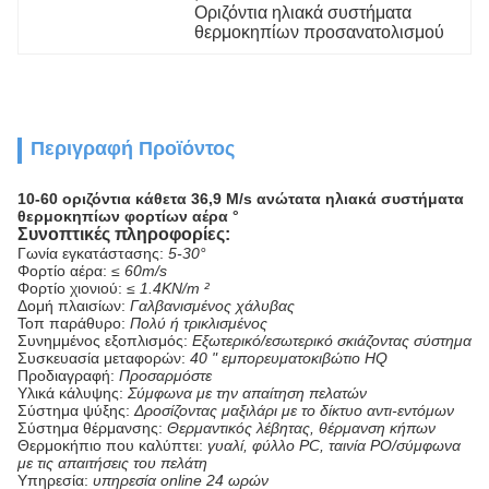
Οριζόντια ηλιακά συστήματα 
θερμοκηπίων προσανατολισμού
Περιγραφή Προϊόντος
10-60 οριζόντια κάθετα 36,9 M/s ανώτατα ηλιακά συστήματα
θερμοκηπίων φορτίων αέρα °
Συνοπτικές πληροφορίες:
Γωνία εγκατάστασης:
5-30°
Φορτίο αέρα:
≤ 60m/s
Φορτίο χιονιού:
≤ 1.4KN/m ²
Δομή πλαισίων:
Γαλβανισμένος χάλυβας
Τοπ παράθυρο:
Πολύ ή τρικλισμένος
Συνημμένος εξοπλισμός:
Εξωτερικό/εσωτερικό σκιάζοντας σύστημα
Συσκευασία μεταφορών:
40 " εμπορευματοκιβώτιο HQ
Προδιαγραφή:
Προσαρμόστε
Υλικά κάλυψης:
Σύμφωνα με την απαίτηση πελατών
Σύστημα ψύξης:
Δροσίζοντας μαξιλάρι με το δίκτυο αντι-εντόμων
Σύστημα θέρμανσης:
Θερμαντικός λέβητας, θέρμανση κήπων
Θερμοκήπιο που καλύπτει:
γυαλί, φύλλο PC, ταινία PO/σύμφωνα
με τις απαιτήσεις του πελάτη
Υπηρεσία:
υπηρεσία online 24 ωρών