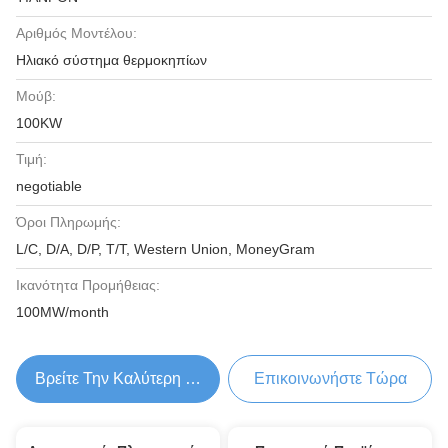
Αριθμός Μοντέλου:
Ηλιακό σύστημα θερμοκηπίων
Μούβ:
100KW
Τιμή:
negotiable
Όροι Πληρωμής:
L/C, D/A, D/P, T/T, Western Union, MoneyGram
Ικανότητα Προμήθειας:
100MW/month
Βρείτε Την Καλύτερη Τιμή
Επικοινωνήστε Τώρα