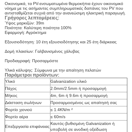
Οικονομικά, τα PV-ενσωματωμένα θερμοκήπια έχουν οικονομικό
νόημα με τις ασήμαντες συμπληρωματικές δαπάνες του PV που
αντισταθμίζεται συχνά από την ανανεώσιμη ηλεκτρική παραγωγή.
Γρήγορες λεπτομέρειες:
Ύψος μαρκιζών: 39m
Ποιότητα: Καλύτερη ποιότητα 100%
Εφαρμογή: Αγρόκτημα
Εξουσιοδότηση: 10 έτη εξουσιοδότησης και 25 έτη διάρκειας
Δομή πλαισίων: Γαλβανισμένος χάλυβας
Προδιαγραφή: Προσαρμόστε
Υλικά κάλυψης: Σύμφωνα με την απαίτηση πελατών
Παράμετροι προϊόντων:
Υλικό
Galvanization υλικό
Πάχος
2.0mm/2.5mm ή προσαρμογή
Μήκος
4m, 6m ή 9.6m ή προσαρμογή
Διάσταση σωλήνων
Προσαρμοσμένος ως απαίτησή σας
Φορτίο χιονιού
≤ 1.4KN/m ²
Φορτίο αέρα
≤ 60m/s
Καυτός-βυθισμένη Galvanization ή
Επεξεργασία επιφάνειας
υποβολή σε ανοδική οξείδωση