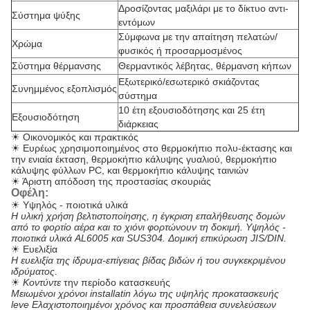
Δροσίζοντας μαξιλάρι με το δίκτυο αντι-
Σύστημα ψύξης
εντόμων
Σύμφωνα με την απαίτηση πελατών/
Χρώμα
φυσικός ή προσαρμοσμένος
Σύστημα θέρμανσης
Θερμαντικός λέβητας, θέρμανση κήπων
Εξωτερικό/εσωτερικό σκιάζοντας
Συνημμένος εξοπλισμός
σύστημα
10 έτη εξουσιοδότησης και 25 έτη
Εξουσιοδότηση
διάρκειας
☀ Οικονομικός και πρακτικός
☀ Ευρέως χρησιμοποιημένος στο θερμοκήπιο πολυ-έκτασης και
την ενιαία έκταση, θερμοκήπιο κάλυψης γυαλιού, θερμοκήπιο
κάλυψης φύλλων PC, και θερμοκήπιο κάλυψης ταινιών
☀ Άριστη απόδοση της προστασίας σκουριάς
Οφέλη:
☀ Υψηλός - ποιοτικά υλικά
Η υλική χρήση βελτιστοποίησης, η έγκριση επαλήθευσης δομών
από το φορτίο αέρα και το χιόνι φορτώνουν τη δοκιμή. Υψηλός -
ποιοτικά υλικά AL6005 και SUS304. Δομική επικύρωση JIS/DIN.
☀ Ευελιξία
Η ευελιξία της ίδρυμα-επίγειας βίδας βιδών ή του συγκεκριμένου
ιδρύματος.
☀
Κοντύντε
την περίοδο κατασκευής
Μειωμένοι χρόνοι installatin λόγω της υψηλής προκατασκευής
leve Ελαχιστοποιημένοι χρόνος και προσπάθεια συνελεύσεων