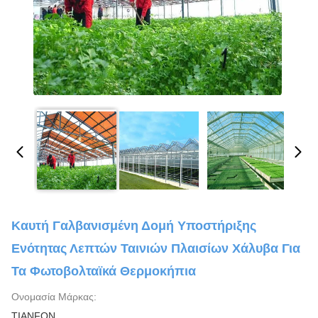
Καυτή Γαλβανισμένη Δομή Υποστήριξης
Ενότητας Λεπτών Ταινιών Πλαισίων Χάλυβα Για
Τα Φωτοβολταϊκά Θερμοκήπια
Ονομασία Μάρκας:
TIANFON