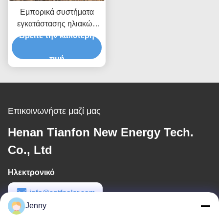
Εμπορικά συστήματα
εγκατάστασης ηλιακών
Βρείτε την καλύτερη
πάνελ στο έδαφος.
τιμή
Επικοινωνήστε μαζί μας
Henan Tianfon New Energy Tech.
Co., Ltd
Ηλεκτρονικό
info@cntfsolar.com
Jenny
Εργασιακό χρόνο