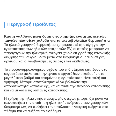
Περιγραφή Προϊόντος
Καυτή γαλβανισμένη δομή υποστήριξης ενότητας λεπτών
ταινιών πλαισίων χάλυβα για τα φωτοβολταϊκά θερμοκήπια
Το ηλιακό γεωργικό θερμοκήπιο χρησιμοποιεί τη στέγη για την
εγκατάσταση των ηλιακών επιτροπών PV, οι οποίες μπορούν να
παραγάγουν την ηλεκτρική ενέργεια χωρίς επιρροή της κανονικής
αύξησης των συγκομιδών μέσα στο θερμοκήπιο. Και οι σειρές
αργιλίου και οι γαλβανισμένες σειρές είναι διαθέσιμες.
Το προσυναρμολογημένο σχέδιο του πιό υψηλού επιπέδου στο
εργοστάσιο απλοποιεί την εργασία εργοτάξιων οικοδομής στο
μεγαλύτερο βαθμό και επομένως η εγκατάσταση είναι απλή και
γρήγορη. Μπορεί αποτελεσματικά να βελτιώσει την
αποδοτικότητα κατασκευής, να κοντύνει την περίοδο κατασκευής
και να μειώσει τις δαπάνες κατασκευής.
Η χρήση της ηλεκτρικής παραγωγής στεγών μπορεί όχι μόνο να
ικανοποιήσει την απαίτηση ηλεκτρικής ενέργειας των γεωργικών
θερμοκηπίων, να πωλήσει την υπόλοιπη ηλεκτρική ενέργεια στο
πλέγμα και να αυξήσει το εισόδημα.