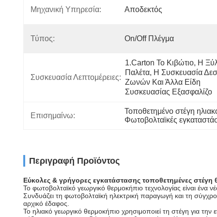
Μηχανική Υπηρεσία:
Αποδεκτός
Τύπος:
On/off Πλέγμα
1.Carton Το Κιβώτιο, Η Ξύλ
Παλέτα, Η Συσκευασία Δεσ
Συσκευασία Λεπτομέρειες:
Ζωνών Και Άλλα Είδη 
Συσκευασίας Εξασφαλίζο
Τοποθετημένο στέγη ηλια
Επισημαίνω:
Φωτοβολταϊκές εγκαταστάσ
Περιγραφή Προϊόντος
Εύκολες & γρήγορες εγκατάστασης τοποθετημένες στέγη
Το φωτοβολταϊκό γεωργικό θερμοκήπιο τεχνολογίας είναι ένα 
Συνδυάζει τη φωτοβολταϊκή ηλεκτρική παραγωγή και τη σύγχρον
αρχικό έδαφος.
Το ηλιακό γεωργικό θερμοκήπιο χρησιμοποιεί τη στέγη για την