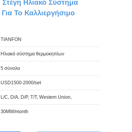
 Στέγη Ηλιακό Σύστημα
Για Το Καλλιεργήσιμο
TIANFON
Ηλιακό σύστημα θερμοκηπίων
5 σύνολο
USD1500-2000/set
L/C, D/A, D/P, T/T, Western Union,
30MW/month