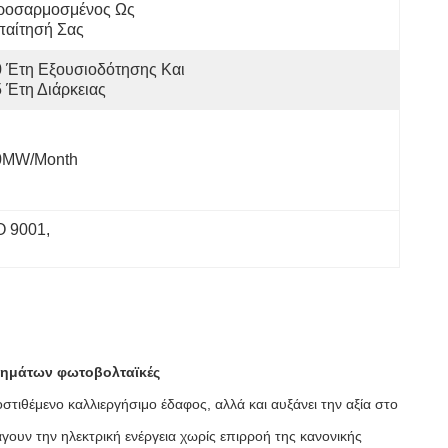
ροσαρμοσμένος Ως 
παίτησή Σας
 Έτη Εξουσιοδότησης Και 
 Έτη Διάρκειας
0MW/month
O 9001
, 
τημάτων φωτοβολταϊκές
τιθέμενο καλλιεργήσιμο έδαφος, αλλά και αυξάνει την αξία στο
ουν την ηλεκτρική ενέργεια χωρίς επιρροή της κανονικής