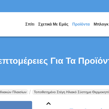
Σπίτι
Σχετικά Με Εμάς
Προϊόντα
Μπλογκ
επτομέρειες Για Τα Προϊόν
Ηλιακών Πλαισίων
Τοποθετημένο Στέγη Ηλιακό Σύστημα Θερμοκηπί