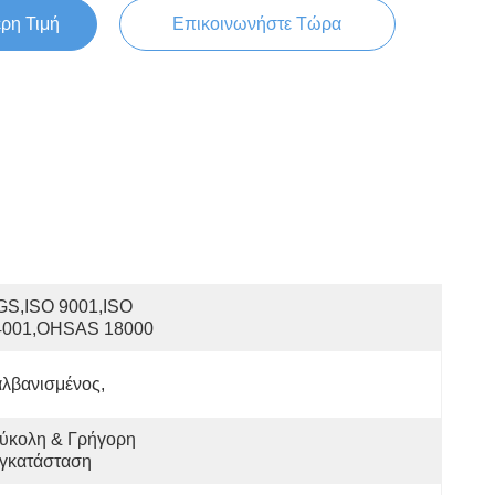
ερη Τιμή
Επικοινωνήστε Τώρα
S,ISO 9001,ISO 
4001,OHSAS 18000
λβανισμένος,
ύκολη & Γρήγορη 
γκατάσταση