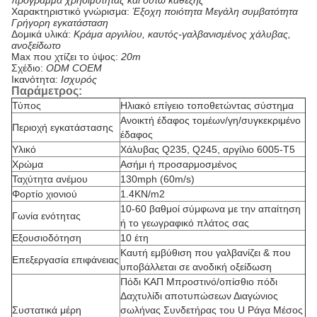
πρόγραμμα χρησιμότητας και ούτω καθεξής
Χαρακτηριστικό γνώρισμα:
Έξοχη ποιότητα Μεγάλη συμβατότητα
Γρήγορη εγκατάσταση
Δομικά υλικά:
Κράμα αργιλίου, καυτός-γαλβανισμένος χάλυβας,
ανοξείδωτο
Max που χτίζει το ύψος:
20m
Σχέδιο:
ODM COEM
Ικανότητα:
Ισχυρός
Παράμετρος:
Τύπος
Ηλιακό επίγειο τοποθετώντας σύστημα
Ανοικτή έδαφος τομέων/γη/συγκεκριμένο
Περιοχή εγκατάστασης
έδαφος
Υλικό
Χάλυβας Q235, Q245, αργίλιο 6005-T5
Χρώμα
Ασήμι ή προσαρμοσμένος
Ταχύτητα ανέμου
130mph (60m/s)
Φορτίο χιονιού
1.4KN/m2
10-60 βαθμοί σύμφωνα με την απαίτηση
Γωνία ενότητας
ή το γεωγραφικό πλάτος σας
Εξουσιοδότηση
10 έτη
Καυτή εμβύθιση που γαλβανίζει & που
Επεξεργασία επιφάνειας
υποβάλλεται σε ανοδική οξείδωση
Πόδι ΚΑΠ Μπροστινό/οπίσθιο πόδι
Δαχτυλίδι αποτυπώσεων Διαγώνιος
Συστατικά μέρη
σωλήνας Συνδετήρας του U Ράγα Μέσος