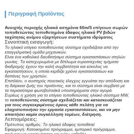
Περιγραφή Προϊόντος
Ανοιχτής περιοχής ηλιακά ασημένια 60m/S επίγειων σωρών
τοποθετώντας τοποθετημένα έδαφος ηλιακά PV βιδών
ταχύτητας ανέμου εξαρτήσεων συστήματα ιδρύματος
Συνοπτική εισαγωγή:
Το ηλιακό επίγειο τοποθετώντας σύστημα σχεδιάζεται από την
επαγγελματική ομάδα μηχανικών.
Είναι ένα καθολικό διευθετήσιμο σύστημα εγκαταστάσεων στηλών
γωνίας. Τα κατοχυρωμένα με δίπλωμα ευρεσιτεχνίας τμήματα
διαδρομής έχουν την καλή συμβατότητα και εύκολος να
εγκαταστήσουν, η οποία κερδίζει χρόνο εγκαταστάσεων και
δαπάνες των χρηστών.
Επιπλέον, ο αυστηρός ποιοτικός έλεγχος εγγυάται την απόδοση και
τη διάρκεια ζωής του προϊόντος, και το σύστημα είναι συμβατό με
τα περισσότερα φωτοβολταϊκά υποστηρίγματα στην αγορά.
Ευρέως η χρήση για το επίγειο τοποθετώντας ηλιακό σύστημα MW,
το
τοποθετώντας σύστημα σχεδιάζεται και κατασκευάζεται
για τους συγκεκριμένους όρους κάθε πελάτη για να
ελαχιστοποιήσει την εργασία εγκαταστάσεων, και να μην
απαιτήσει καμία συγκόλληση τομέων, διάτρηση.
Λεπτομέρειες:
Πρότυπος αριθμός:
Το ηλιακό έδαφος τοποθετεί
Εφαρμογή:
Κατοικημένο πρόγραμμα, εμπορικό πρόγραμμα,