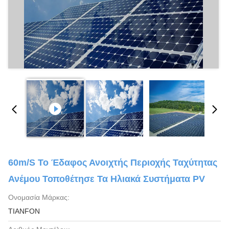
60m/S Το Έδαφος Ανοιχτής Περιοχής Ταχύτητας
Ανέμου Τοποθέτησε Τα Ηλιακά Συστήματα PV
Ονομασία Μάρκας:
TIANFON