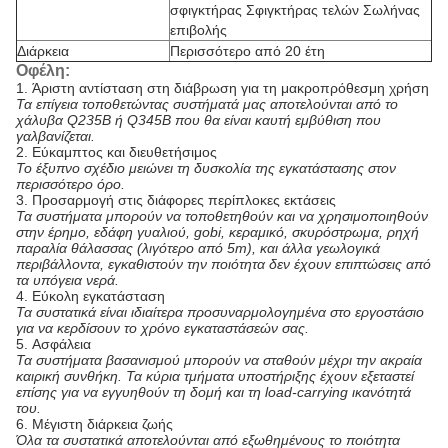
σφιγκτήρας Σφιγκτήρας τελών Σωλήνας
επιβολής
Διάρκεια
Περισσότερο από 20 έτη
Οφέλη:
1.
Άριστη αντίσταση στη διάβρωση για τη μακροπρόθεσμη χρήση
Τα επίγεια τοποθετώντας συστήματά μας αποτελούνται από το
χάλυβα Q235B ή Q345B που θα είναι καυτή εμβύθιση που
γαλβανίζεται.
2.
Εύκαμπτος και διευθετήσιμος
Το έξυπνο σχέδιο μειώνει τη δυσκολία της εγκατάστασης στον
περισσότερο όρο.
3.
Προσαρμογή στις διάφορες περίπλοκες εκτάσεις
Τα συστήματα μπορούν να τοποθετηθούν και να χρησιμοποιηθούν
στην έρημο, εδάφη γυαλιού, gobi, κεραμικό, σκυρόστρωμα, ρηχή
παραλία θάλασσας (λιγότερο από 5m), και άλλα γεωλογικά
περιβάλλοντα, εγκαθιστούν την ποιότητα δεν έχουν επιπτώσεις από
τα υπόγεια νερά.
4.
Εύκολη εγκατάσταση
Τα συστατικά είναι ιδιαίτερα προσυναρμολογημένα στο εργοστάσιο
για να κερδίσουν το χρόνο εγκαταστάσεών σας.
5.
Ασφάλεια
Τα συστήματα βασανισμού μπορούν να σταθούν μέχρι την ακραία
καιρική συνθήκη. Τα κύρια τμήματα υποστήριξης έχουν εξεταστεί
επίσης για να εγγυηθούν τη δομή και τη load-carrying ικανότητά
του.
6.
Μέγιστη διάρκεια ζωής
Όλα τα συστατικά αποτελούνται από εξωθημένους το ποιότητα