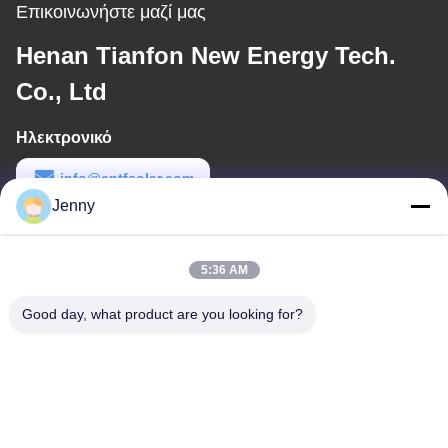
Επικοινωνήστε μαζί μας
Henan Tianfon New Energy Tech.
Co., Ltd
Ηλεκτρονικό
info@cntfsolar.com
Jenny
Εργασιακό χρόνο
8:30-17:30
5:36 AM
Η διεύθυνσή μας
Good day, what product are you looking for?
Διεύθυνση
No.17, οδός Xinyi, ζώνη οικονομικής ανάπτυξης, Xinxiang, Henan,
PRC
Τηλεφώνημα