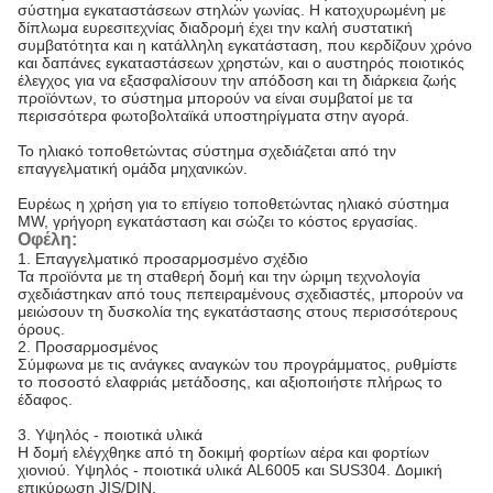
σύστημα εγκαταστάσεων στηλών γωνίας. Η κατοχυρωμένη με
δίπλωμα ευρεσιτεχνίας διαδρομή έχει την καλή συστατική
συμβατότητα και η κατάλληλη εγκατάσταση, που κερδίζουν χρόνο
και δαπάνες εγκαταστάσεων χρηστών, και ο αυστηρός ποιοτικός
έλεγχος για να εξασφαλίσουν την απόδοση και τη διάρκεια ζωής
προϊόντων, το σύστημα μπορούν να είναι συμβατοί με τα
περισσότερα φωτοβολταϊκά υποστηρίγματα στην αγορά.
Το ηλιακό τοποθετώντας σύστημα σχεδιάζεται από την
επαγγελματική ομάδα μηχανικών.
Ευρέως η χρήση για το επίγειο τοποθετώντας ηλιακό σύστημα
MW, γρήγορη εγκατάσταση και σώζει το κόστος εργασίας.
Οφέλη:
1.
Επαγγελματικό προσαρμοσμένο σχέδιο
Τα προϊόντα με τη σταθερή δομή και την ώριμη τεχνολογία
σχεδιάστηκαν από τους πεπειραμένους σχεδιαστές, μπορούν να
μειώσουν τη δυσκολία της εγκατάστασης στους περισσότερους
όρους.
2.
Προσαρμοσμένος
Σύμφωνα με τις ανάγκες αναγκών του προγράμματος, ρυθμίστε
το ποσοστό ελαφριάς μετάδοσης, και αξιοποιήστε πλήρως το
έδαφος.
3. Υψηλός - ποιοτικά υλικά
Η δομή ελέγχθηκε από τη δοκιμή φορτίων αέρα και φορτίων
χιονιού. Υψηλός - ποιοτικά υλικά AL6005 και SUS304. Δομική
επικύρωση JIS/DIN.