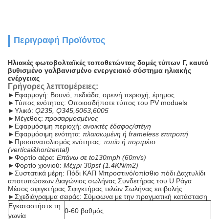
Περιγραφή Προϊόντος
Ηλιακές φωτοβολταϊκές τοποθετώντας δομές τύπων Γ, καυτό
βυθισμένο γαλβανισμένο ενεργειακό σύστημα ηλιακής
ενέργειας
Γρήγορες λεπτομέρειες:
►
Εφαρμογή: Βουνό, πεδιάδα, ορεινή περιοχή, έρημος
►
Τύπος ενότητας: Οποιοσδήποτε τύπος του PV moduels
►
Υλικό:
Q235, Q345,6063,6005
►
Μέγεθος:
προσαρμοσμένος
►
Εφαρμόσιμη περιοχή:
ανοικτές έδαφος/στέγη
►
Εφαρμόσιμη ενότητα:
πλαισιωμένη ή frameless επιτροπή
►
Προσανατολισμός ενότητας:
τοπίο ή πορτρέτο
(vertical&horizental)
►
Φορτίο αέρα:
Επάνω σε to130mph (60m/s)
►
Φορτίο χιονιού:
Μέχρι 30psf (1.4KN/m2)
►
Συστατικά μέρη: Πόδι ΚΑΠ Μπροστινό/οπίσθιο πόδι Δαχτυλίδι
αποτυπώσεων Διαγώνιος σωλήνας Συνδετήρας του U Ράγα
Μέσος σφιγκτήρας Σφιγκτήρας τελών Σωλήνας επιβολής
►
Σχεδιάγραμμα σειράς: Σύμφωνα με την πραγματική κατάσταση
Εγκαταστήστε τη
0-60 βαθμός
γωνία