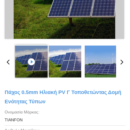
Πάχος 0.5mm Ηλιακή PV Γ Τοποθετώντας Δομή
Ενότητας Τύπων
Ονομασία Μάρκας:
TIANFON