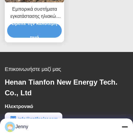
Εμπορικά συστήματα
εγκατάστασης ηλιακών
Βρείτε την καλύτερη
πάνελ στο έδαφος.
τιμή
Επικοινωνήστε μαζί μας
Henan Tianfon New Energy Tech.
Co., Ltd
Ηλεκτρονικό
info@cntfsolar.com
Jenny
Εργασιακό χρόνο