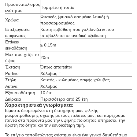
Προσανατολισμός
Πορτρέτο ή τοπίο
ενότητας
Φυσικός (φυσικό ασημένιο λευκό) ή
Χρώμα
προσαρμοσμένος
Επεξεργασία
Καυτή εμβύθιση που γαλβανίζει & που
επιφάνειας
υποβάλλεται σε ανοδική οξείδωση
Επίγεια
≥ 0.15m
εκκαθάριση
Max που χτίζει το
20m
ύψος
Έκταση
Όπως απαιτείται
Purline
Χάλυβας Γ
Στήλη
Καυτός - κυλημένος σαφής χάλυβας
Ακτίνα
Χάλυβας Γ
Εξουσιοδότηση
10 έτη
Διάρκεια
Περισσότερο από 25 έτη
Χαρακτηριστικά γνωρίσματα:
Είμαστε δεσμευμένοι στη διατήρηση μιας φιλικής
μακροπρόθεσμης σχέσης με τους πελάτες μας, και παρέχουμε
πάντα στα προϊόντα μας την υψηλής ποιότητας υπηρεσία, την
άριστη ποιότητα και την ευνοϊκότερη τιμή.
Το επίγειο τοποθετώντας σύστημα είναι ένα γενικό διευθετήσιμο