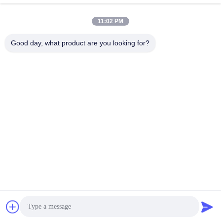
8:30-17:30
11:02 PM
Η διεύθυνσή μας
Good day, what product are you looking for?
Διεύθυνση
No.17, οδός Xinyi, ζώνη οικονομικής ανάπτυξης, Xinxiang, Henan,
PRC
Τηλεφώνημα
86-27-81707483
Κίνα Καλή ποιότητα επίγεια τοποθετώντας συστήματα ηλιακών
πλαισίων Προμηθευτής. -2026 Henan Tianfon New Energy Tech.
Co., Ltd Όλα τα δικαιώματα διατηρούνται.
Πολιτική απορρήτου
|
Sitemap