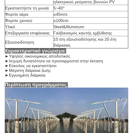
ηλεκτρικού ρεύματος βουνών PV
Εγκαταστήστε τη γωνία
5~40°
Φορτίο αέρα
≤45m/s
Φορτίο χιονιού
≤100cm
Υλικό
Steel&Aluminum
Επεξεργασία επιφάνειας
Γαλβανισμός καυτής εμβύθισης
10 έτη εξουσιοδότησης και 20 έτη
Εξουσιοδότηση
διάρκειας
Χαρακτηριστικό γνώρισμα:
►
Υψηλός οικονομικώς αποδοτικός
►Ισχυρή δυνατότητα να προσαρμοστεί στην έκταση
►Εύκολος να εγκαταστήσει
►Μέγιστη διάρκεια ζωής
►Εγγυημένη διάρκεια
Περίπτωση προγράμματος: