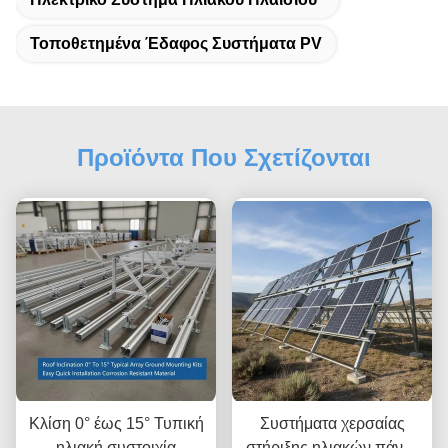
Τοποθετημένα Έδαφος Συστήματα PV
Προϊόντα Που Σχετίζονται
Κλίση 0° έως 15° Τυπική
Συστήματα χερσαίας
ηλιακή συστοιχία
στήριξης ηλιακών πάνελ