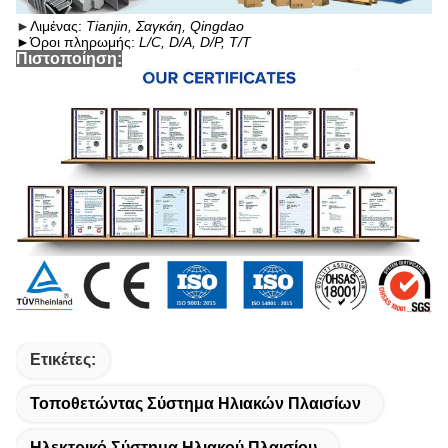
►
Λιμένας:
Tianjin, Σαγκάη, Qingdao
►
Όροι πληρωμής:
L/C, D/A, D/P, T/T
Πιστοποίηση:
Ετικέτες:
Τοποθετώντας Σύστημα Ηλιακών Πλαισίων
Ηλεκτρικό Σύστημα Ηλιακού Πλαισίου