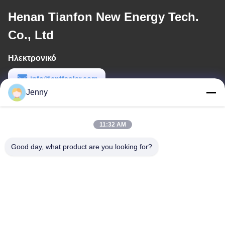
Henan Tianfon New Energy Tech.
Co., Ltd
Ηλεκτρονικό
info@cntfsolar.com
Jenny
Εργασιακό χρόνο
8:30-17:30
11:32 AM
Η διεύθυνσή μας
Good day, what product are you looking for?
Διεύθυνση
No.17, οδός Xinyi, ζώνη οικονομικής ανάπτυξης, Xinxiang, Henan,
PRC
Τηλεφώνημα
86-27-81707483