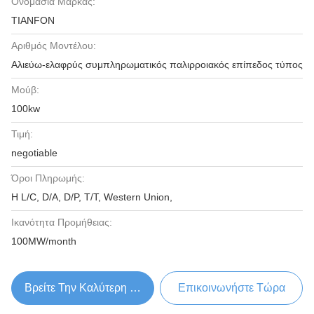
Ονομασία Μάρκας:
TIANFON
Αριθμός Μοντέλου:
Αλιεύω-ελαφρύς συμπληρωματικός παλιρροιακός επίπεδος τύπος
Μούβ:
100kw
Τιμή:
negotiable
Όροι Πληρωμής:
Η L/C, D/A, D/P, T/T, Western Union,
Ικανότητα Προμήθειας:
100MW/month
Βρείτε Την Καλύτερη Τιμή
Επικοινωνήστε Τώρα