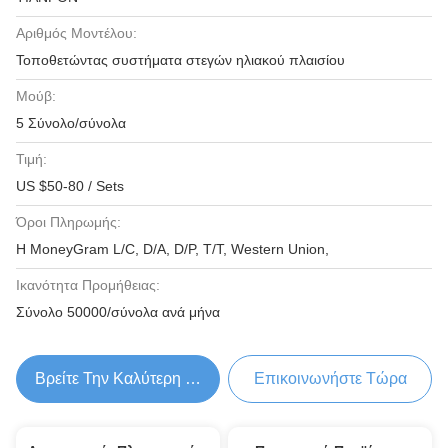
Αριθμός Μοντέλου:
Τοποθετώντας συστήματα στεγών ηλιακού πλαισίου
Μούβ:
5 Σύνολο/σύνολα
Τιμή:
US $50-80 / Sets
Όροι Πληρωμής:
Η MoneyGram L/C, D/A, D/P, T/T, Western Union,
Ικανότητα Προμήθειας:
Σύνολο 50000/σύνολα ανά μήνα
Βρείτε Την Καλύτερη Τιμή
Επικοινωνήστε Τώρα