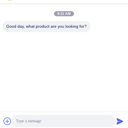
Εργασιακό χρόνο
8:30-17:30
6:11 AM
Η διεύθυνσή μας
Good day, what product are you looking for?
Διεύθυνση
No.17, οδός Xinyi, ζώνη οικονομικής ανάπτυξης, Xinxiang, Henan,
PRC
Τηλεφώνημα
86-27-81707483
Κίνα Καλή ποιότητα επίγεια τοποθετώντας συστήματα ηλιακών
πλαισίων Προμηθευτής. -2026 Henan Tianfon New Energy Tech.
Co., Ltd Όλα τα δικαιώματα διατηρούνται.
Πολιτική απορρήτου
|
Sitemap