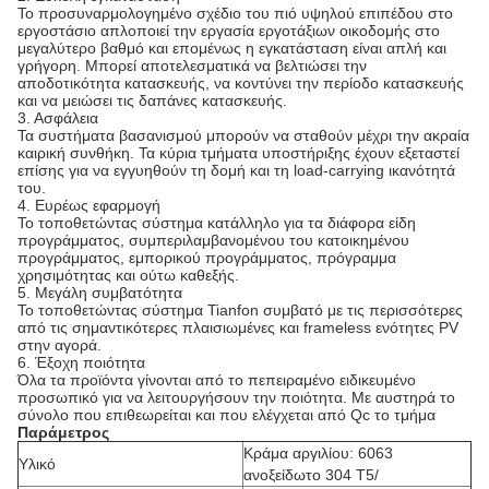
Το προσυναρμολογημένο σχέδιο του πιό υψηλού επιπέδου στο
εργοστάσιο απλοποιεί την εργασία εργοτάξιων οικοδομής στο
μεγαλύτερο βαθμό και επομένως η εγκατάσταση είναι απλή και
γρήγορη. Μπορεί αποτελεσματικά να βελτιώσει την
αποδοτικότητα κατασκευής, να κοντύνει την περίοδο κατασκευής
και να μειώσει τις δαπάνες κατασκευής.
3. Ασφάλεια
Τα συστήματα βασανισμού μπορούν να σταθούν μέχρι την ακραία
καιρική συνθήκη. Τα κύρια τμήματα υποστήριξης έχουν εξεταστεί
επίσης για να εγγυηθούν τη δομή και τη load-carrying ικανότητά
του.
4. Ευρέως εφαρμογή
Το τοποθετώντας σύστημα κατάλληλο για τα διάφορα είδη
προγράμματος, συμπεριλαμβανομένου του κατοικημένου
προγράμματος, εμπορικού προγράμματος, πρόγραμμα
χρησιμότητας και ούτω καθεξής.
5. Μεγάλη συμβατότητα
Το τοποθετώντας σύστημα Tianfon συμβατό με τις περισσότερες
από τις σημαντικότερες πλαισιωμένες και frameless ενότητες PV
στην αγορά.
6. Έξοχη ποιότητα
Όλα τα προϊόντα γίνονται από το πεπειραμένο ειδικευμένο
προσωπικό για να λειτουργήσουν την ποιότητα. Με αυστηρά το
σύνολο που επιθεωρείται και που ελέγχεται από Qc το τμήμα
Παράμετρος
Κράμα αργιλίου: 6063
Υλικό
ανοξείδωτο 304 T5/