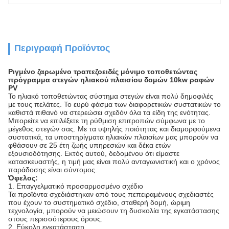
Περιγραφή Προϊόντος
Ριγμένο ζαρωμένο τραπεζοειδές μόνιμο τοποθετώντας
πρόγραμμα στεγών ηλιακού πλαισίου δομών 10kw ραφών
PV
Το ηλιακό τοποθετώντας σύστημα στεγών είναι πολύ δημοφιλές
με τους πελάτες. Το ευρύ φάσμα των διαφορετικών συστατικών το
καθιστά πιθανό να στερεώσει σχεδόν όλα τα είδη της ενότητας.
Μπορείτε να επιλέξετε τη ρύθμιση επιτροπών σύμφωνα με το
μέγεθος στεγών σας. Με τα υψηλής ποιότητας και διαμορφούμενα
συστατικά, τα υποστηρίγματα ηλιακών πλαισίων μας μπορούν να
φθάσουν σε 25 έτη ζωής υπηρεσιών και δέκα ετών
εξουσιοδότησης. Εκτός αυτού, δεδομένου ότι είμαστε
κατασκευαστής, η τιμή μας είναι πολύ ανταγωνιστική και ο χρόνος
παράδοσης είναι σύντομος.
Όφελος:
1. Επαγγελματικό προσαρμοσμένο σχέδιο
Τα προϊόντα σχεδιάστηκαν από τους πεπειραμένους σχεδιαστές
που έχουν το συστηματικό σχέδιο, σταθερή δομή, ώριμη
τεχνολογία, μπορούν να μειώσουν τη δυσκολία της εγκατάστασης
στους περισσότερους όρους.
2. Εύκολη εγκατάσταση