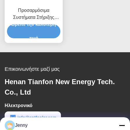
Προσαρμόσιμα
Συστήματα Στήριξης
Ηλιακών Πάνελ σε Στέγη
Βρείτε την καλύτερη
Βάσει Μεγέθους Πάνελ
Αντοχή σε Πίεση Ανέμου
τιμή
Έως 80m/s
Αντιδιαβρωτικές
Ανοδιωμένες
Γαλβανισμένες Λύσεις
Επικοινωνήστε μαζί μας
Henan Tianfon New Energy Tech.
Co., Ltd
Ηλεκτρονικό
info@cntfsolar.com
Jenny