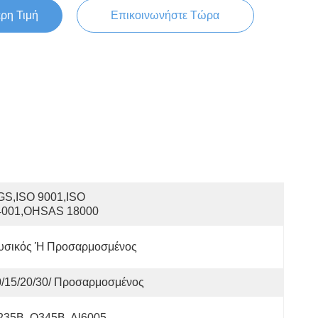
ερη Τιμή
Επικοινωνήστε Τώρα
S,ISO 9001,ISO 
4001,OHSAS 18000
υσικός Ή Προσαρμοσμένος
0/15/20/30/ Προσαρμοσμένος
235B, Q345B, Al6005