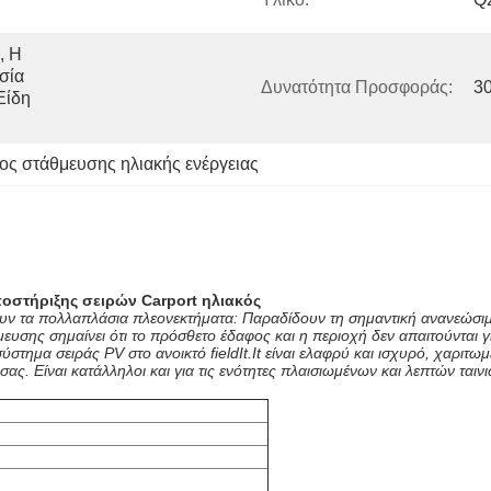
 Η 
ία 
Δυνατότητα Προσφοράς:
3
ίδη 
ος στάθμευσης ηλιακής ενέργειας
οστήριξης σειρών Carport ηλιακός
ν τα πολλαπλάσια πλεονεκτήματα: Παραδίδουν τη σημαντική ανανεώσιμη
υσης σημαίνει ότι το πρόσθετο έδαφος και η περιοχή δεν απαιτούνται γ
ύστημα σειράς PV στο ανοικτό fieldIt.It είναι ελαφρύ και ισχυρό, χαριτωμ
σας. Είναι κατάλληλοι και για τις ενότητες πλαισιωμένων και λεπτών ται