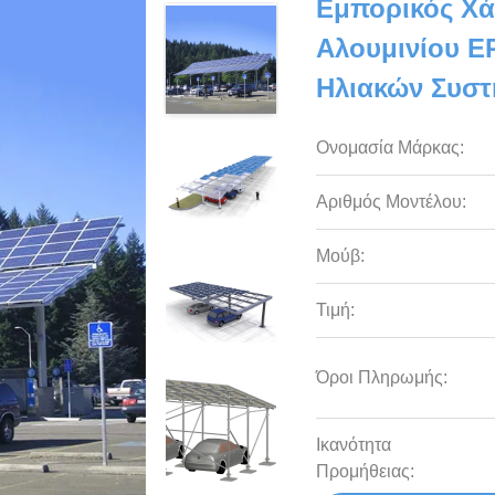
Εμπορικός Χά
Αλουμινίου E
Ηλιακών Συστ
Ονομασία Μάρκας:
Αριθμός Μοντέλου:
Μούβ:
Τιμή:
Όροι Πληρωμής:
Ικανότητα
Προμήθειας: