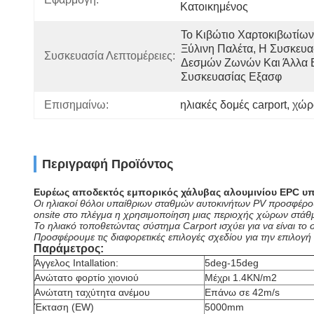
Κατοικημένος
Το Κιβώτιο Χαρτοκιβωτίων,
Ξύλινη Παλέτα, Η Συσκευασ
Συσκευασία Λεπτομέρειες:
Δεσμών Ζωνών Και Άλλα Ε
Συσκευασίας Εξασφ
Επισημαίνω:
ηλιακές δομές carport
, 
χώρ
Περιγραφή Προϊόντος
Ευρέως αποδεκτός εμπορικός χάλυβας αλουμινίου EPC υπ
Οι ηλιακοί θόλοι υπαίθριων σταθμών αυτοκινήτων PV προσφέρου
onsite στο πλέγμα η χρησιμοποίηση μιας περιοχής χώρων στάθμε
Το ηλιακό τοποθετώντας σύστημα Carport ισχύει για να είναι το σ
Προσφέρουμε τις διαφορετικές επιλογές σχεδίου για την επιλογή 
Παράμετρος:
Άγγελος Intallation:
5deg-15deg
Ανώτατο φορτίο χιονιού
Μέχρι 1.4KN/m2
Ανώτατη ταχύτητα ανέμου
Επάνω
σε 42m/s
Έκταση (EW)
5000mm