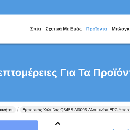
Σπίτι
Σχετικά Με Εμάς
Προϊόντα
Μπλογκ
επτομέρειες Για Τα Προϊόν
κινήτου
Εμπορικός Χάλυβας Q345B Al6005 Αλουμινίου EPC Υποστ