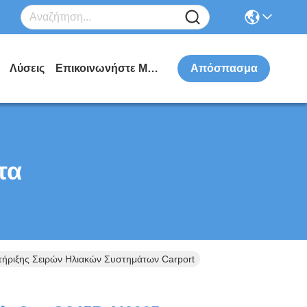
Λύσεις
Επικοινωνήστε Μαζί Μας
Απόσπασμα
τα
ήριξης Σειρών Ηλιακών Συστημάτων Carport