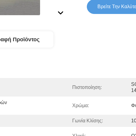
Βρείτε Την Καλύτ
ραφή Προϊόντος
SG
Πιστοποίηση:
1
ών 
Χρώμα:
Φ
Γωνία Κλίσης:
1
Υλικό:
Q