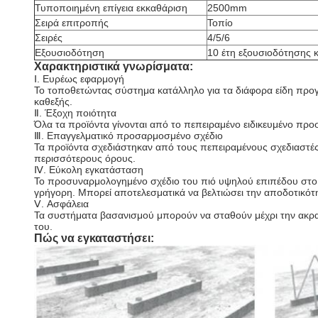
Τυποποιημένη επίγεια εκκαθάριση
2500mm
Σειρά επιτροπής
Τοπίο
Σειρές
4/5/6
Εξουσιοδότηση
10 έτη εξουσιοδότησης κ
Χαρακτηριστικά γνωρίσματα:
Ⅰ.
Ευρέως εφαρμογή
Το τοποθετώντας σύστημα κατάλληλο για τα διάφορα είδη πρ
καθεξής.
Ⅱ
. Έξοχη ποιότητα
Όλα τα προϊόντα γίνονται από το πεπειραμένο ειδικευμένο προ
Ⅲ.
Επαγγελματικό προσαρμοσμένο σχέδιο
Τα προϊόντα σχεδιάστηκαν από τους πεπειραμένους σχεδιαστές
περισσότερους όρους.
Ⅳ
. Εύκολη εγκατάσταση
Το προσυναρμολογημένο σχέδιο του πιό υψηλού επιπέδου στο ε
γρήγορη. Μπορεί αποτελεσματικά να βελτιώσει την αποδοτικότη
Ⅴ
. Ασφάλεια
Τα συστήματα βασανισμού μπορούν να σταθούν μέχρι την ακραία
του.
Πώς να εγκαταστήσει: