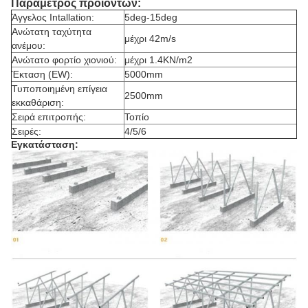
Παράμετρος προϊόντων:
Άγγελος Intallation:
5deg-15deg
Ανώτατη ταχύτητα
μέχρι 42m/s
ανέμου:
Ανώτατο φορτίο χιονιού:
μέχρι 1.4KN/m2
Έκταση (EW):
5000mm
Τυποποιημένη επίγεια
2500mm
εκκαθάριση:
Σειρά επιτροπής:
Τοπίο
Σειρές:
4/5/6
Εγκατάσταση: