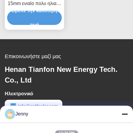
15mm ενιαίο πολυ ηλιακό
φωτοβολταϊκό Carport
Βρείτε την καλύτερη
τιμή
Επικοινωνήστε μαζί μας
Henan Tianfon New Energy Tech.
Co., Ltd
Ηλεκτρονικό
info@cntfsolar.com
Jenny
Εργασιακό χρόνο
8:30-17:30