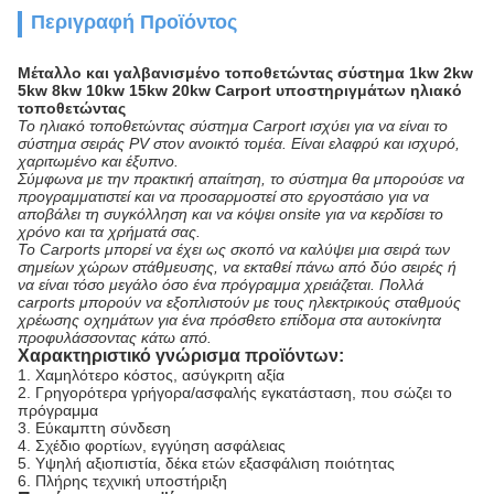
Περιγραφή Προϊόντος
Μέταλλο και γαλβανισμένο τοποθετώντας σύστημα 1kw 2kw
5kw 8kw 10kw 15kw 20kw Carport υποστηριγμάτων ηλιακό
τοποθετώντας
Το ηλιακό τοποθετώντας σύστημα Carport ισχύει για να είναι το
σύστημα σειράς PV στον ανοικτό τομέα. Είναι ελαφρύ και ισχυρό,
χαριτωμένο και έξυπνο.
Σύμφωνα με την πρακτική απαίτηση, το σύστημα θα μπορούσε να
προγραμματιστεί και να προσαρμοστεί στο εργοστάσιο για να
αποβάλει τη συγκόλληση και να κόψει onsite για να κερδίσει το
χρόνο και τα χρήματά σας.
Το Carports μπορεί να έχει ως σκοπό να καλύψει μια σειρά των
σημείων χώρων στάθμευσης, να εκταθεί πάνω από δύο σειρές ή
να είναι τόσο μεγάλο όσο ένα πρόγραμμα χρειάζεται. Πολλά
carports μπορούν να εξοπλιστούν με τους ηλεκτρικούς σταθμούς
χρέωσης οχημάτων για ένα πρόσθετο επίδομα στα αυτοκίνητα
προφυλάσσοντας κάτω από.
Χαρακτηριστικό γνώρισμα προϊόντων:
1.
Χαμηλότερο κόστος, ασύγκριτη αξία
2. Γρηγορότερα γρήγορα/ασφαλής εγκατάσταση, που σώζει το
πρόγραμμα
3. Εύκαμπτη σύνδεση
4. Σχέδιο φορτίων, εγγύηση ασφάλειας
5. Υψηλή αξιοπιστία, δέκα ετών εξασφάλιση ποιότητας
6. Πλήρης τεχνική υποστήριξη