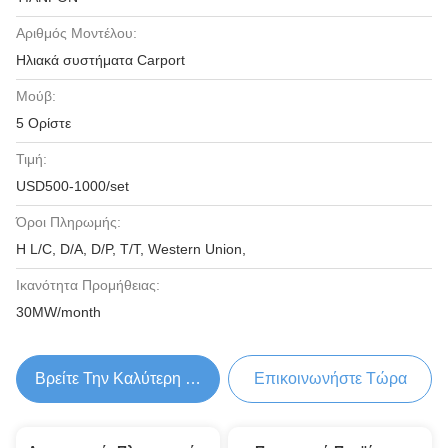
Αριθμός Μοντέλου:
Ηλιακά συστήματα Carport
Μούβ:
5 Ορίστε
Τιμή:
USD500-1000/set
Όροι Πληρωμής:
Η L/C, D/A, D/P, T/T, Western Union,
Ικανότητα Προμήθειας:
30MW/month
Βρείτε Την Καλύτερη Τιμή
Επικοινωνήστε Τώρα