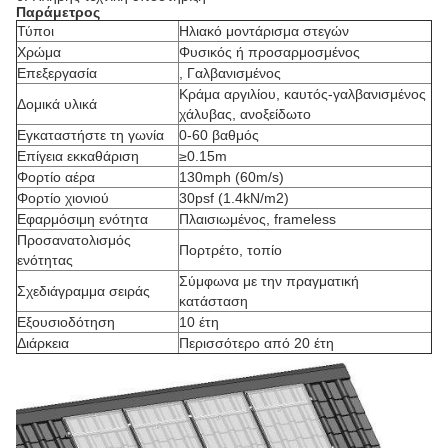
Παράμετρος
Τύποι
Ηλιακό μοντάρισμα στεγών
Χρώμα
Φυσικός ή προσαρμοσμένος
Επεξεργασία
, Γαλβανισμένος
Κράμα αργιλίου, καυτός-γαλβανισμένος
Δομικά υλικά
χάλυβας, ανοξείδωτο
Εγκαταστήστε τη γωνία
0-60 βαθμός
Επίγεια εκκαθάριση
≥0.15m
Φορτίο αέρα
130mph (60m/s)
Φορτίο χιονιού
30psf (1.4kN/m2)
Εφαρμόσιμη ενότητα
Πλαισιωμένος, frameless
Προσανατολισμός
Πορτρέτο, τοπίο
ενότητας
Σύμφωνα με την πραγματική
Σχεδιάγραμμα σειράς
κατάσταση
Εξουσιοδότηση
10 έτη
Διάρκεια
Περισσότερο από 20 έτη