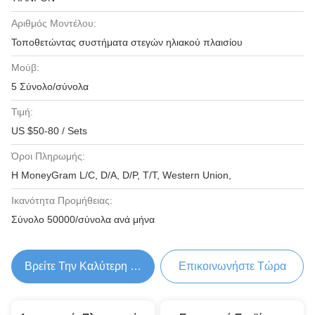
Αριθμός Μοντέλου:
Τοποθετώντας συστήματα στεγών ηλιακού πλαισίου
Μούβ:
5 Σύνολο/σύνολα
Τιμή:
US $50-80 / Sets
Όροι Πληρωμής:
Η MoneyGram L/C, D/A, D/P, T/T, Western Union,
Ικανότητα Προμήθειας:
Σύνολο 50000/σύνολα ανά μήνα
Βρείτε Την Καλύτερη Τιμή
Επικοινωνήστε Τώρα