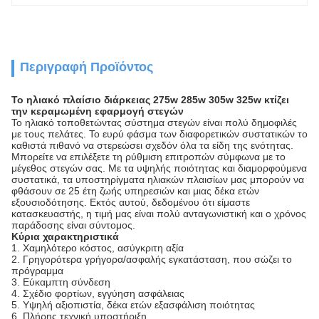
Περιγραφή Προϊόντος
Το ηλιακό πλαίσιο διάρκειας 275w 285w 305w 325w κτίζει
την κεραμωμένη εφαρμογή στεγών
Το ηλιακό τοποθετώντας σύστημα στεγών είναι πολύ δημοφιλές
με τους πελάτες. Το ευρύ φάσμα των διαφορετικών συστατικών το
καθιστά πιθανό να στερεώσει σχεδόν όλα τα είδη της ενότητας.
Μπορείτε να επιλέξετε τη ρύθμιση επιτροπών σύμφωνα με το
μέγεθος στεγών σας. Με τα υψηλής ποιότητας και διαμορφούμενα
συστατικά, τα υποστηρίγματα ηλιακών πλαισίων μας μπορούν να
φθάσουν σε 25 έτη ζωής υπηρεσιών και μιας δέκα ετών
εξουσιοδότησης. Εκτός αυτού, δεδομένου ότι είμαστε
κατασκευαστής, η τιμή μας είναι πολύ ανταγωνιστική και ο χρόνος
παράδοσης είναι σύντομος.
Κύρια χαρακτηριστικά
1. Χαμηλότερο κόστος, ασύγκριτη αξία
2. Γρηγορότερα γρήγορα/ασφαλής εγκατάσταση, που σώζει το
πρόγραμμα
3. Εύκαμπτη σύνδεση
4. Σχέδιο φορτίων, εγγύηση ασφάλειας
5. Υψηλή αξιοπιστία, δέκα ετών εξασφάλιση ποιότητας
6. Πλήρης τεχνική υποστήριξη