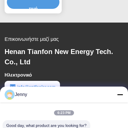
Βάσει Μεγέθους Πάνελ
Αντοχή σε Πίεση Ανέμου
τιμή
Έως 80m/s
Αντιδιαβρωτικές
Ανοδιωμένες
Γαλβανισμένες Λύσεις
Επικοινωνήστε μαζί μας
Henan Tianfon New Energy Tech.
Co., Ltd
Ηλεκτρονικό
info@cntfsolar.com
Jenny
Εργασιακό χρόνο
8:30-17:30
6:23 PM
Η διεύθυνσή μας
Good day, what product are you looking for?