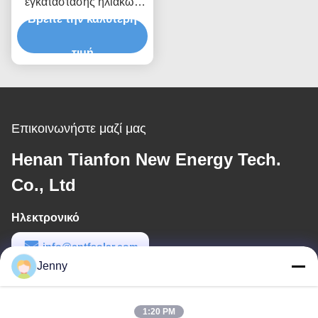
εγκατάστασης ηλιακών
Βρείτε την καλύτερη
πάνελ στο έδαφος.
τιμή
Επικοινωνήστε μαζί μας
Henan Tianfon New Energy Tech.
Co., Ltd
Ηλεκτρονικό
info@cntfsolar.com
Jenny
Εργασιακό χρόνο
8:30-17:30
1:20 PM