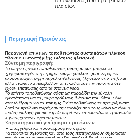
τοποθετώντας σύστημα ηλιακών 
πλαισίων
Περιγραφή Προϊόντος
Παραγωγή επίγειων τοποθετώντας συστημάτων ηλιακού
πλαισίου υποστήριξης ενότητας ηλεκτρική
Σύντομη περιγραφή:
Το επίγειο ηλιακό τοποθετώντας σύστημά μας μπορεί να
χρησιμοποιηθεί στην έρημο, εδάφη γυαλιού, gobi, κεραμικό,
σκυρόστρωμα, ρηχή παραλία θάλασσας (λιγότερο από 5m), και
άλλα γεωλογικά περιβάλλοντα, εγκαθιστούν την ποιότητα δεν
έχουν επιπτώσεις από τα υπόγεια νερά.
Το επίγειο τοποθετώντας σύστημα παραδίδει την εύκολη
εγκατάσταση και τη μακροπρόθεσμη διάρκεια που θέτουν ένα
στερεό ίδρυμα για το επιτυχές PV τοποθετώντας τα προγράμματα.
Αυτά τα προϊόντα παρέχουν την ευελιξία που τους κάνει να είναι η
πρώτη επιλογή για μια ευρεία σειρά των κατοικημένων, εμπορικών
& βιομηχανικών εγκαταστάσεων.
Χαρακτηριστικό γνώρισμα προϊόντων:
►
Επαγγελματικό προσαρμοσμένο σχέδιο
Τα προϊόντα σχεδιάστηκαν από τους πεπειραμένους σχεδιαστές