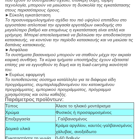
που έχουν το συστηματικό σχέδιο, σταθερή δομή, ώριμη
τεχνολογία, μπορούν να μειώσουν τη δυσκολία της εγκατάστασης
στους περισσότερους όρους.
►
Εύκολη εγκατάσταση
Το προσυναρμολογημένο σχέδιο του πιό υψηλού επιπέδου στο
εργοστάσιο απλοποιεί την εργασία εργοτάξιων οικοδομής στο
μεγαλύτερο βαθμό και επομένως η εγκατάσταση είναι απλή και
γρήγορη. Μπορεί αποτελεσματικά να βελτιώσει την αποδοτικότητα
κατασκευής, να κοντύνει την περίοδο κατασκευής και να μειώσει τις
δαπάνες κατασκευής.
►
Ασφάλεια
Τα συστήματα βασανισμού μπορούν να σταθούν μέχρι την ακραία
καιρική συνθήκη. Τα κύρια τμήματα υποστήριξης έχουν εξεταστεί
επίσης για να εγγυηθούν τη δομή και τη load-carrying ικανότητά
του.
►
Ευρέως εφαρμογή
Το τοποθετώντας σύστημα κατάλληλο για τα διάφορα είδη
προγράμματος, συμπεριλαμβανομένου του κατοικημένου
προγράμματος, εμπορικού προγράμματος, πρόγραμμα
χρησιμότητας και ούτω καθεξής.
Παράμετρος προϊόντων:
Τύπος
Άλεσε το ηλιακό μοντάρισμα
Χρώμα
Φυσικός ή προσαρμοσμένος
Επεξεργασία
, Γαλβανισμένος
Κράμα αργιλίου, καυτός-γαλβανισμένος
Δομικά υλικά
χάλυβας, ανοξείδωτο
Εγκαταστήστε τη γωνία
0-60 βαθμός