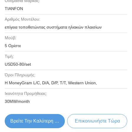
Ονομασία Μάρκας:
TIANFON
Αριθμός Μοντέλου:
επίγεια τοποθετώντας συστήματα ηλιακών πλαισίων
Μούβ:
5 Ορίστε
Τιμή:
USD50-80/set
Όροι Πληρωμής:
Η MoneyGram L/C, D/A, D/P, T/T, Western Union,
Ικανότητα Προμήθειας:
30MW/month
Βρείτε Την Καλύτερη Τιμή
Επικοινωνήστε Τώρα