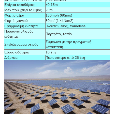
Επίγεια εκκαθάριση
≥0.15m
Max που χτίζει το ύψος
20m
Φορτίο αέρα
130mph (60m/s)
Φορτίο χιονιού
30psf (1.4kN/m2)
Εφαρμόσιμη ενότητα
Πλαισιωμένος, frameless
Προσανατολισμός
Πορτρέτο, τοπίο
ενότητας
Σύμφωνα με την πραγματική
Σχεδιάγραμμα σειράς
κατάσταση
Εξουσιοδότηση
10 έτη
Διάρκεια
Περισσότερο από 25 έτη