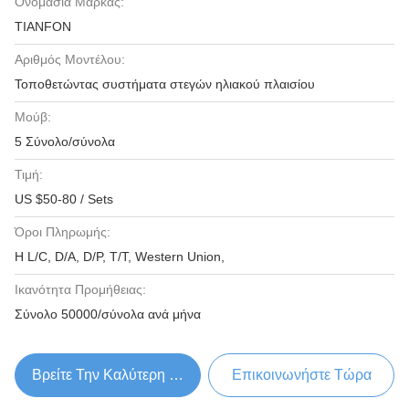
Ονομασία Μάρκας:
TIANFON
Αριθμός Μοντέλου:
Τοποθετώντας συστήματα στεγών ηλιακού πλαισίου
Μούβ:
5 Σύνολο/σύνολα
Τιμή:
US $50-80 / Sets
Όροι Πληρωμής:
Η L/C, D/A, D/P, T/T, Western Union,
Ικανότητα Προμήθειας:
Σύνολο 50000/σύνολα ανά μήνα
Βρείτε Την Καλύτερη Τιμή
Επικοινωνήστε Τώρα