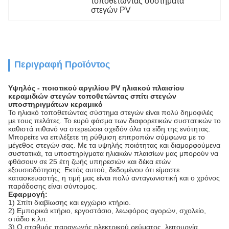
τοποθετώντας συστήματα 
στεγών PV
Περιγραφή Προϊόντος
Υψηλός - ποιοτικού αργιλίου PV ηλιακού πλαισίου
κεραμιδιών στεγών τοποθετώντας σπίτι στεγών
υποστηριγμάτων κεραμικό
Το ηλιακό τοποθετώντας σύστημα στεγών είναι πολύ δημοφιλές
με τους πελάτες. Το ευρύ φάσμα των διαφορετικών συστατικών το
καθιστά πιθανό να στερεώσει σχεδόν όλα τα είδη της ενότητας.
Μπορείτε να επιλέξετε τη ρύθμιση επιτροπών σύμφωνα με το
μέγεθος στεγών σας. Με τα υψηλής ποιότητας και διαμορφούμενα
συστατικά, τα υποστηρίγματα ηλιακών πλαισίων μας μπορούν να
φθάσουν σε 25 έτη ζωής υπηρεσιών και δέκα ετών
εξουσιοδότησης. Εκτός αυτού, δεδομένου ότι είμαστε
κατασκευαστής, η τιμή μας είναι πολύ ανταγωνιστική και ο χρόνος
παράδοσης είναι σύντομος.
Εφαρμογή:
1)
Σπίτι διαβίωσης και εγχώριο κτήριο.
2)
Εμπορικά κτήριο, εργοστάσιο, λεωφόρος αγορών, σχολείο,
στάδιο κ.λπ.
3)
Ο σταθμός παραγωγής ηλεκτρικού ρεύματος, λειτουργία