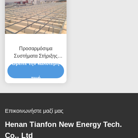
Προσαρμόσιμα
Συστήματα Στήριξης
Ηλιακών Πάνελ σε Στέγη
Βρείτε την καλύτερη
Βάσει Μεγέθους Πάνελ
Αντοχή σε Πίεση Ανέμου
τιμή
Έως 80m/s
Αντιδιαβρωτικές
Ανοδιωμένες
Γαλβανισμένες Λύσεις
Επικοινωνήστε μαζί μας
Henan Tianfon New Energy Tech.
Co., Ltd