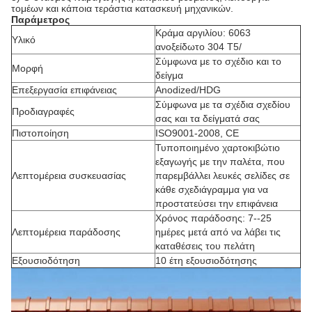
τομέων και κάποια τεράστια κατασκευή μηχανικών.
Παράμετρος
Κράμα αργιλίου: 6063
Υλικό
ανοξείδωτο 304 T5/
Σύμφωνα με το σχέδιο και το
Μορφή
δείγμα
Επεξεργασία επιφάνειας
Anodized/HDG
Σύμφωνα με τα σχέδια σχεδίου
Προδιαγραφές
σας και τα δείγματά σας
Πιστοποίηση
ISO9001-2008, CE
Τυποποιημένο χαρτοκιβώτιο
εξαγωγής με την παλέτα, που
Λεπτομέρεια συσκευασίας
παρεμβάλλει λευκές σελίδες σε
κάθε σχεδιάγραμμα για να
προστατεύσει την επιφάνεια
Χρόνος παράδοσης: 7--25
Λεπτομέρεια παράδοσης
ημέρες μετά από να λάβει τις
καταθέσεις του πελάτη
Εξουσιοδότηση
10 έτη εξουσιοδότησης