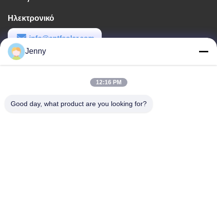
Ηλεκτρονικό
info@cntfsolar.com
Jenny
Εργασιακό χρόνο
8:30-17:30
12:16 PM
Η διεύθυνσή μας
Good day, what product are you looking for?
Διεύθυνση
No.17, οδός Xinyi, ζώνη οικονομικής ανάπτυξης, Xinxiang, Henan,
PRC
Τηλεφώνημα
86-27-81707483